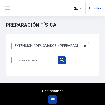
Salta al contenido principal
Acceder
Panel lateral
PREPARACIÓN FÍSICA
Categorías
Buscar cursos
Buscar cursos
Contáctanos