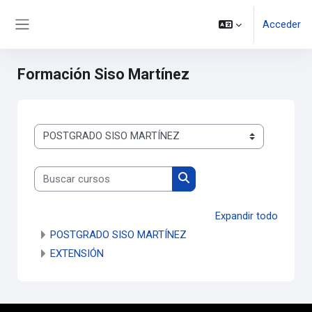
Salta al contenido principal
Acceder
Panel lateral
Formación Siso Martínez
Categorías
Buscar cursos
Buscar cursos
Expandir todo
POSTGRADO SISO MARTÍNEZ
EXTENSIÓN