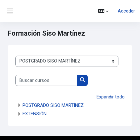
Saltar al contenido principal
Acceder
Panel lateral
Formación Siso Martínez
Categorías
Buscar cursos
Buscar cursos
Expandir todo
POSTGRADO SISO MARTÍNEZ
EXTENSIÓN